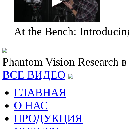
At the Bench: Introduc
Phantom Vision Research 
ВСЕ ВИДЕО
ГЛАВНАЯ
О НАС
ПРОДУКЦИЯ