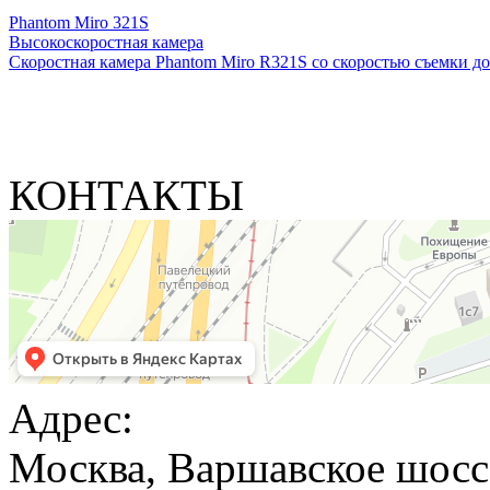
Phantom Miro 321S
Высокоскоростная камера
Скоростная камера Phantom Miro R321S со скоростью съемки до
КОНТАКТЫ
Адрес:
Москва, Варшавское шосс