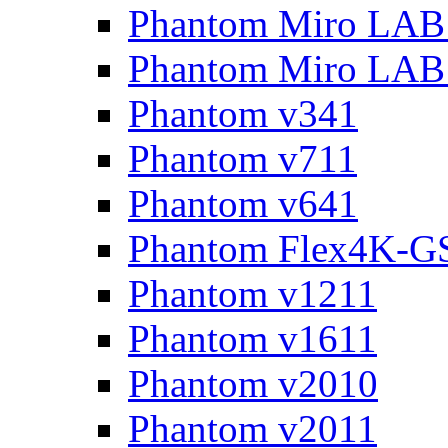
Phantom Miro LAB
Phantom Miro LAB
Phantom v341
Phantom v711
Phantom v641
Phantom Flex4K-G
Phantom v1211
Phantom v1611
Phantom v2010
Phantom v2011