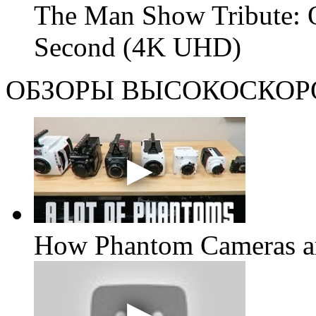
The Man Show Tribute: 
Second (4K UHD)
ОБЗОРЫ ВЫСОКОСКОР
How Phantom Cameras a