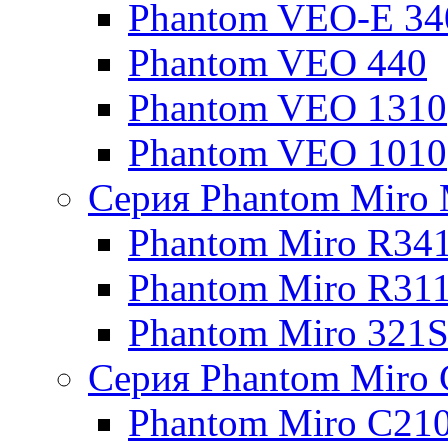
Phantom VEO-E 34
Phantom VEO 440
Phantom VEO 1310
Phantom VEO 1010
Серия Phantom Miro 
Phantom Miro R34
Phantom Miro R31
Phantom Miro 321
Серия Phantom Miro 
Phantom Miro C21