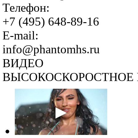
Телефон:
+7 (495) 648-89-16
E-mail:
info@phantomhs.ru
ВИДЕО
ВЫСОКОСКОРОСТНОЕ 