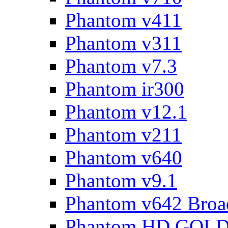
Phantom v411
Phantom v311
Phantom v7.3
Phantom ir300
Phantom v12.1
Phantom v211
Phantom v640
Phantom v9.1
Phantom v642 Broa
Phantom HD GOL