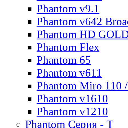
Phantom v9.1
Phantom v642 Broa
Phantom HD GOL
Phantom Flex
Phantom 65
Phantom v611
Phantom Miro 110 /
Phantom v1610
Phantom v1210
Phantom Серия - T