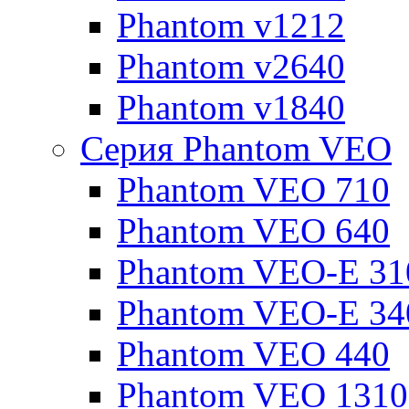
Phantom v1212
Phantom v2640
Phantom v1840
Серия Phantom VEO
Phantom VEO 710
Phantom VEO 640
Phantom VEO-E 31
Phantom VEO-E 34
Phantom VEO 440
Phantom VEO 1310