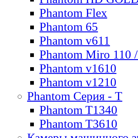
Phantom Flex
Phantom 65
Phantom v611
Phantom Miro 110 /
Phantom v1610
Phantom v1210
Phantom Серия - T
Phantom T1340
Phantom T3610
Камеры машинного з