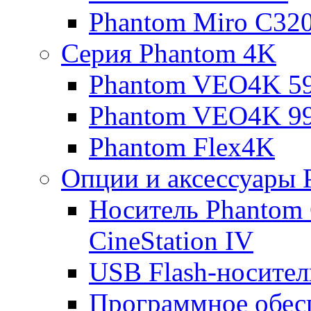
Phantom Miro C32
Серия Phantom 4K
Phantom VEO4K 5
Phantom VEO4K 9
Phantom Flex4K
Опции и аксессуары 
Носитель Phantom 
CineStation IV
USB Flash-носител
Программное обес