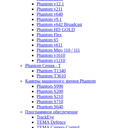
Phantom v12.1
Phantom v211
Phantom v640
Phantom v9.1
Phantom v642 Broadcast
Phantom HD GOLD
Phantom Flex
Phantom 65
Phantom v611
Phantom Miro 110 / 111
Phantom v1610
Phantom v1210
Phantom Серия - T
Phantom T1340
Phantom T3610
Камеры машинного зрения Phantom
Phantom S990
Phantom S200
Phantom S210
Phantom S710
Phantom S640
Программное обеспечение
TrackEye
TEMA Defence
TEMA Camera Control