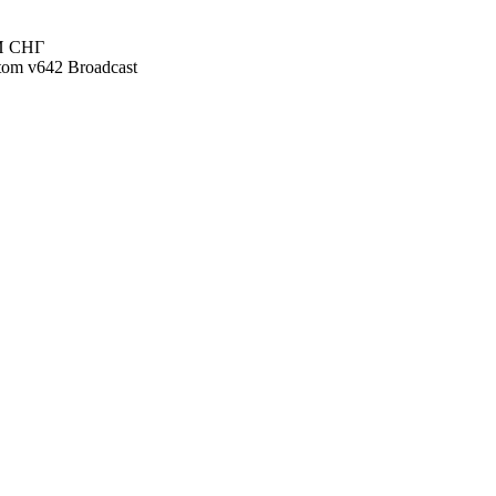
 СНГ
tom v642 Broadcast