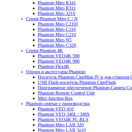
Phantom Miro R341
Phantom Miro R311
Phantom Miro 321S
Серия Phantom Miro C / N
Phantom Miro C210J
Phantom Miro C110
Phantom Miro C210
Phantom Miro N5
Phantom Miro C320
Серия Phantom 4K
Phantom VEO4K 590
Phantom VEO4K 990
Phantom Flex4K
Опции и аксессуары Phantom
Носитель Phantom CineMag IV и док-станция C
USB Flash-носитель Phantom CineFlash
Программное обеспечение Phantom Camera Con
Phantom Remote Control Unit
Miro Junction Box
Phantom снятые с производства
Phantom VEO 410
Phantom VEO 340L / 340S
Phantom VEO4K PL-RLS
Phantom Miro LAB 320
Phantom Miro LAB 3a10